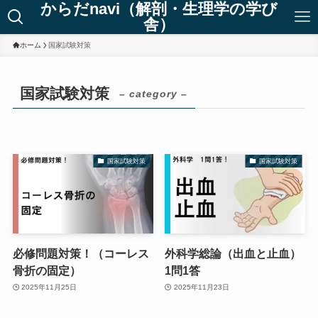
からだnavi（解剖・生理学の学び
舎）
ホーム
国家試験対策
国家試験対策
– category –
国家試験対策
国家試験対策
必修問題対策！（コーレス
外科学総論（出血と止血）
骨折の固定）
1問1答
2025年11月25日
2025年11月23日