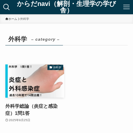
からだnavi（解剖・生理学の学び
舎）
ホーム
外科学
外科学
– category –
外科学
外科学総論（炎症と感染
症）1問1答
2025年9月25日