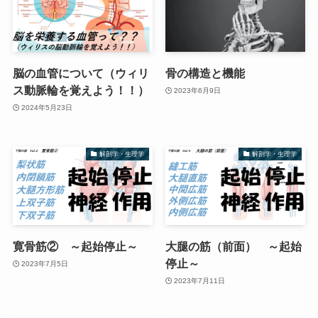
脳の血管について（ウィリ
骨の構造と機能
ス動脈輪を覚えよう！！）
2023年6月9日
2024年5月23日
解剖学・生理学
解剖学・生理学
寛骨筋② ～起始停止～
大腿の筋（前面） ～起始
停止～
2023年7月5日
2023年7月11日