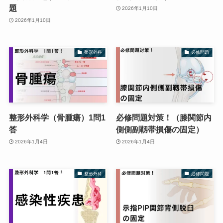
題
2026年1月10日
2026年1月10日
整形外科
必修問題
整形外科学（骨腫瘍）1問1
必修問題対策！（膝関節内
答
側側副靱帯損傷の固定）
2026年1月4日
2026年1月4日
整形外科
必修問題