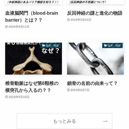
血液脳関門（blood-brain
反回神経の謎と進化の物語
barrier）とは？？
2024年5月21日
2024年8月11日
臨床・雑談
臨床・雑談
椎骨動脈はなぜ第6頸椎の
鎖骨の名前の由来って？
横突孔から入るの？？
2023年6月7日
2023年6月10日
もっとみる