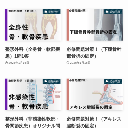
整形外科
必修問題
整形外科（全身骨・軟部疾
必修問題対策！（下腿骨幹
患）1問1答
部骨折の固定）
2026年1月16日
2026年1月16日
整形外科
必修問題
整形外科（非感染性軟部・
必修問題対策！（アキレス
骨関節疾患）オリジナル問
腱断裂の固定）