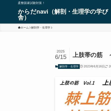
柔整国家試験対策！
からだnavi（解剖・生理学の学び
舎）
ホーム
解剖学・生理学
2025
上肢帯の筋 
6/15
2023年6月16日
2
解剖学・生理学